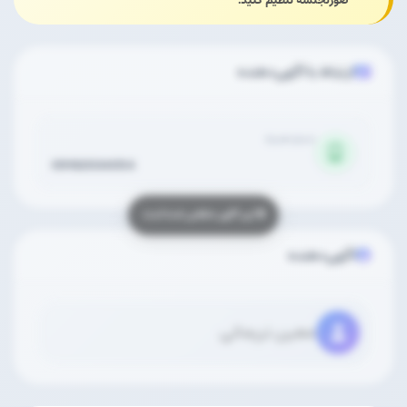
صورتجلسه تنظیم کنید.
ارتباط با آگهی‌دهنده
شماره همراه
09162034054
آگهی‌دهنده
معین نریمانی