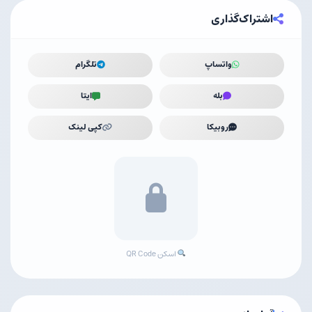
اشتراک‌گذاری
واتساپ
تلگرام
بله
ایتا
روبیکا
کپی لینک
اسکن QR Code