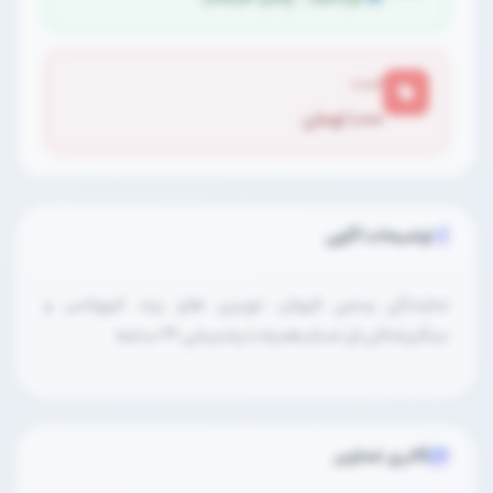
قیمت
۱,۰۰۰ تومان
توضیحات آگهی
نمایندگی رسمی فروش دوربین های برند کیوپلاس و
دزدگیراماکن تل استار،همراه با پشتیبانی ۲۴ ساعته
گالری تصاویر