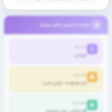
مشخصات تخصصی کالای دیجیتال
برند و مدل
کیوپلاس
اصالت کالا
اصل (Original - گارانتی معتبر)
وضعیت کالا
نو (آکبند - پلمپ کارخانه)