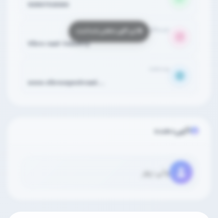
9390703086
اینستاگرام
Vibre raad-industry
وب‌سایت
www.vibresayeshraad....
آگهی‌دهنده
ولی پور