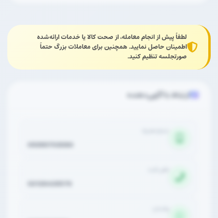
لطفاً پیش از انجام معامله، از صحت کالا یا خدمات ارائه‌شده
اطمینان حاصل نمایید. همچنین برای معاملات بزرگ حتماً
صورتجلسه تنظیم کنید.
ارتباط با آگهی‌دهنده
شماره همراه
09390703086
تلفن ثابت
02128426576
واتساپ