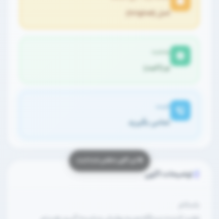
اصل (Original)
وضعیت
نو (آکبند)
قیمت
تماس بگیرید
توضیحات آگهی
باسلام
تولید کننده دستگاه ویبره پولیش و پلیسه گیری هستم