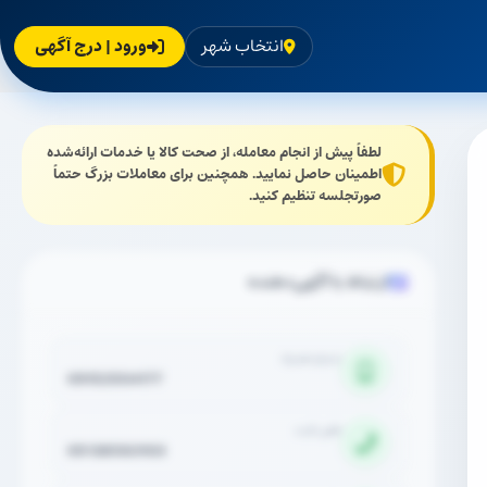
انتخاب شهر
ورود | درج آگهی
لطفاً پیش از انجام معامله، از صحت کالا یا خدمات ارائه‌شده
اطمینان حاصل نمایید. همچنین برای معاملات بزرگ حتماً
صورتجلسه تنظیم کنید.
ارتباط با آگهی‌دهنده
شماره همراه
09152504177
تلفن ثابت
05138583103