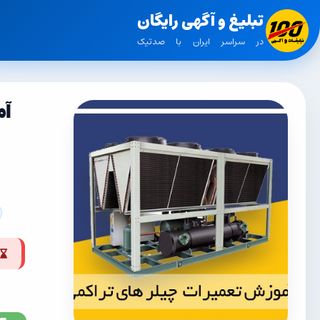
تبلیغ و آگهی رایگان
در سراسر ایران با صدتیک
آم