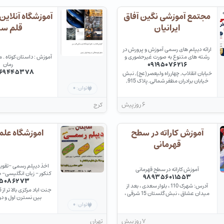
مجتمع آموزشی نگین آفاق
آموزشگاه آنلاین
ایرانیان
قلم سب
ارائه دیپلم های رسمی آموزش و پرورش در
رشته های متنوع به صورت غیرحضوری و
آموزش : داستان کوتاه . مق
سریع
۰۹۱۹۵۰۷۶۲۱۶
رمان
۶۹۴۴۵۳۷۸
خیابان انقلاب, چهارراه ولیعصر(عج), نبش
خیابان برادران مظفر شمالی, پلاک 915,
طبقه سوم
۰
توان:
۶ روز پیش
کرج
آموزش کاراته در سطح
اموزشگاه علم
قهرمانی
اخذ دیپلم رسمی -تقویت
آموزش کاراته در سطح قهرمانی
کنکور - زبان انگلیسی- 
۹۸۹۳۵۶۰۱۱۵۵۳
۹۵۰۸۶۲۷۳
زبان کره ای-خوش
آدرس: شهرک 110 ، بلوار سعدی ، بعد از
مصنوعی-کامپیوتر-گرا
میدان عشاق ، نبش گلستان 15 شرقی ،
برنامه نویسی-معماری
بین نسترن اول و دوم 
طبقه بالای استخر شهدای فردیس
حسابداری- م
۰
توان:
۷ روز پیش
تهران