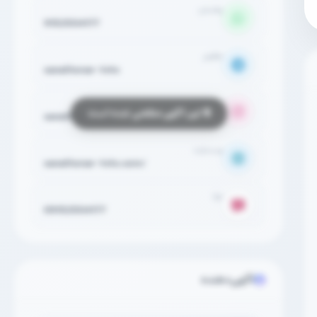
واتساپ
9152504177
تلگرام
sanathonar-tvto
اینستاگرام
sanathonar.tvto
وب‌سایت
sanathonar-tvto.com/
ایتا
09152504177
آگهی‌دهنده