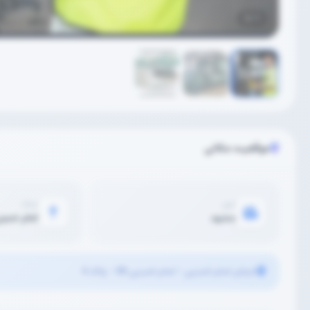
3
/
1
موقعیت مکانی
شهر
محله
مشهد
امام خمین
خیابان امام خمینی - امام خمینی 88 - پلاک 4