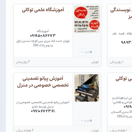
 نویسندگی
آموزشگاه علمی توکلی
ز
آموزشگاه
اله . قصه . نقد .
۰۹۱۹۵۰۸۶۲۷۳
تهران جنت اباد مرزی بین کوچه نسترن اول
۹۸۹۳
و دوم پلاک 260
۰
توان:
۱ روز پیش
تهران
۲ روز پیش
ی توکلی
آموزش پیانو تضمینی
تخصصی خصوصی در منزل
توسط
ی تیز هوشان و
طراحی و نقاشی-
آموزش پیانو تضمینی تخصصی خصوصی در
۰۹۱
نویسی-هوش
منزل توسط خانم
فیک-نقشه کشی-
۰۹۹۱۰۶۷۲۳۶۱
جنت اباد مرکزی بالا تر از 35 متری گلستان
-سخت افزار-
پلاک260
عماری
۰
توان:
۱ هفته پیش
تهران
۲ هفته پیش