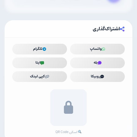
اشتراک‌گذاری
واتساپ
تلگرام
بله
ایتا
روبیکا
کپی لینک
اسکن QR Code