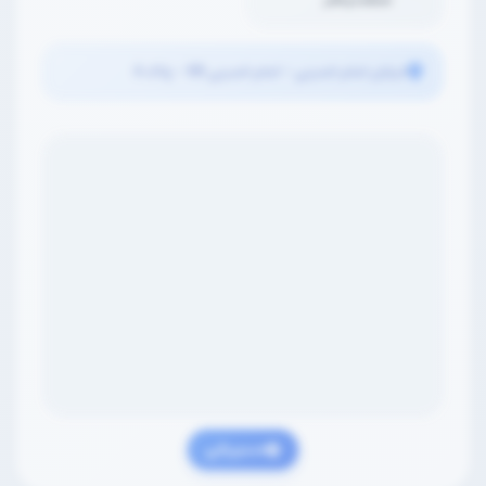
صنعت و هنر
خیابان امام خمینی - امام خمینی 88 - پلاک 4
مسیریابی