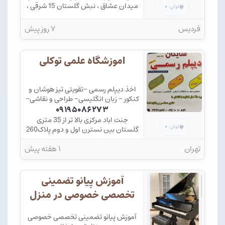
میدان عشاق ، نبش گلستان 15 شرقی ،
۰
توان:
طبقه بالای استخر شهدای فردیس
فردیس
۷ روز پیش
اموزشگاه علمی توکلی
اخذ دیپلم رسمی -تقویتی تیز هوشان و
کنکور - زبان انگلیسی- طراحی و نقاشی-
زبان کره ای-خوشنویسی-هوش
۰۹۱۹۵۰۸۶۲۷۳
مصنوعی-کامپیوتر-گرافیک-نقشه
جنت اباد مرکزی بالا تر از 35 متری
کشی-برنامه نویسی-معماری-سخت
۰
توان:
گلستان بین نسترن اول و دوم پلاک260
افزار-حسابداری- معماری
تهران
۱ هفته پیش
آموزش پیانو تضمینی
تخصصی خصوصی در منزل
توسط
آموزش پیانو تضمینی تخصصی خصوصی