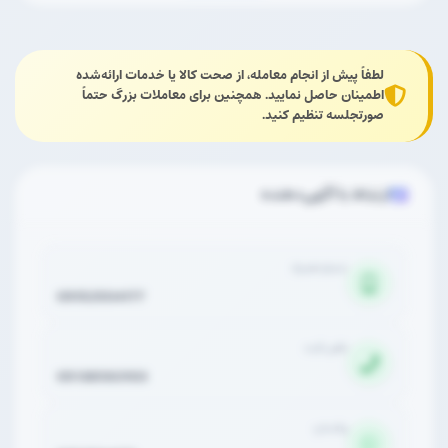
لطفاً پیش از انجام معامله، از صحت کالا یا خدمات ارائه‌شده
اطمینان حاصل نمایید. همچنین برای معاملات بزرگ حتماً
صورتجلسه تنظیم کنید.
ارتباط با آگهی‌دهنده
شماره همراه
09152504177
تلفن ثابت
05138583103
واتساپ