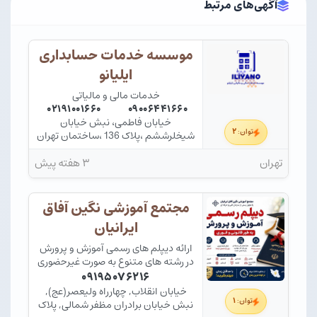
آگهی‌های مرتبط
موسسه خدمات حسابداری
ایلیانو
خدمات مالی و مالیاتی
۰۲۱۹۱۰۰۱۶۶۰
۰۹۰۰۶۴۴۱۶۶۰
خیابان فاطمی، نبش خیابان
۲
توان:
شیخلرششم ،پلاک 136 ،ساختمان تهران
64 ،واحد 33
تهران
۳ هفته پیش
مجتمع آموزشی نگین آفاق
ایرانیان
ارائه دیپلم های رسمی آموزش و پرورش
در رشته های متنوع به صورت غیرحضوری
و سریع
۰۹۱۹۵۰۷۶۲۱۶
خیابان انقلاب, چهارراه ولیعصر(عج),
۱
توان:
نبش خیابان برادران مظفر شمالی, پلاک