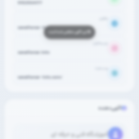
9152504177
تلگرام
sanathonar-tvto
اینستاگرام
sanathonar.tvto
وب‌سایت
sanathonar-tvto.com/
آگهی‌دهنده
آموزشگاه فنی و حرفه ای