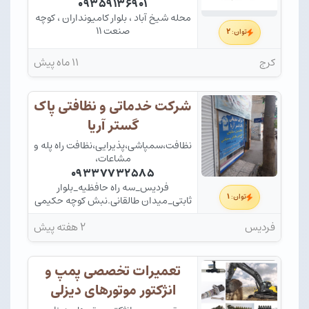
۰۹۳۵۹۱۳۶۹۰۱
محله شیخ آباد ، بلوار کامیونداران ، کوچه
صنعت ۱۱
۲
توان:
کرج
۱۱ ماه پیش
شرکت خدماتی و نظافتی پاک
گستر آریا
نظافت،سمپاشی،پذیرایی،نظافت راه پله و
مشاعات،
۰۹۳۳۷۷۳۲۵۸۵
فردیس_سه راه حافظیه_بلوار
۱
توان:
ثابتی_میدان طالقانی.نبش کوچه حکیمی
فر
فردیس
۲ هفته پیش
تعمیرات تخصصی پمپ و
انژکتور موتورهای دیزلی