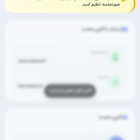
صورتجلسه تنظیم کنید.
ارتباط با آگهی‌دهنده
شماره همراه
09104965527
واتساپ
9104965527
آگهی‌دهنده