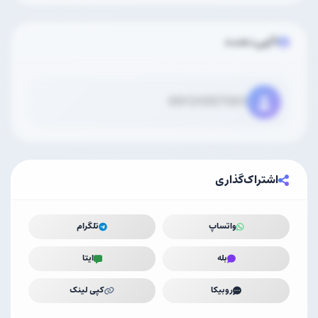
آگهی‌دهنده
09131057001
اشتراک‌گذاری
واتساپ
تلگرام
بله
ایتا
روبیکا
کپی لینک