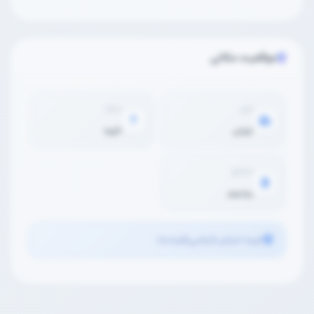
موقعیت مکانی
شهر
محله
تهران
الهیه
مجتمع
رودیوم
الهیه خیابان فیاضی(فرشته)