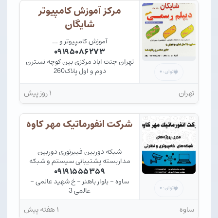
مرکز آموزش کامپیوتر
شایگان
آموزش کامپیوتر و ...
۰۹۱۹۵۰۸۶۲۷۳
تهران جنت اباد مرکزی بین کوچه نسترن
دوم و اول پلاک260
۰
توان:
تهران
۱ روز پیش
شرکت انفورماتیک مهر کاوه
شبکه دوربین فیبرنوری دوربین
مداربسته پشتیبانی سیستم و شبکه
های کامپیوتری
۰۹۱۹۱۵۵۵۳۵۹
ساوه - بلوار باهنر - خ شهید عالمی -
۰
توان:
عالمی 3
ساوه
۱ هفته پیش