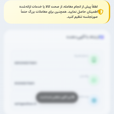
لطفاً پیش از انجام معامله، از صحت کالا یا خدمات ارائه‌شده
اطمینان حاصل نمایید. همچنین برای معاملات بزرگ حتماً
صورتجلسه تنظیم کنید.
ارتباط با آگهی‌دهنده
شماره همراه
09131057001
واتساپ
9131057001
وب‌سایت
setayeshco.ir