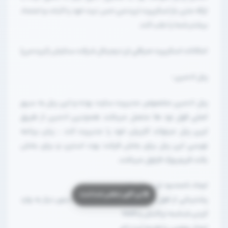
ارائه متن باز اسکریپت تریدمن حس نیت خود را اثبات و اعتماد
بیشتر شما را جلب کند.
امکانات اسکریپت صرافی ارز دیجیتال شرکت ستایش (تریدمن)
پنل ادمین :
پنل ادمین مخصوص مدیریت سایت بوده و این پنل به سرور
اصلی فول نود ها متصل میباشد همچنین ادمین از طریق
ایین پنل میتواند کاربران خود را مدیریت کند ، زبان برنامه
نویسی این پنل برای بخش فرانت بوت استرپ و برای بخش
بکند فریم ورک لاراول میباشد.
ایجاد نامحدود ارز و جفت ارز
پشتیبانی از فول نود و تأیید خودکار تراکنش بدون نیاز به وارد
کردن شناسه تراکنش یا txid
ایجاد بونوس یا هدیه ثبت نام