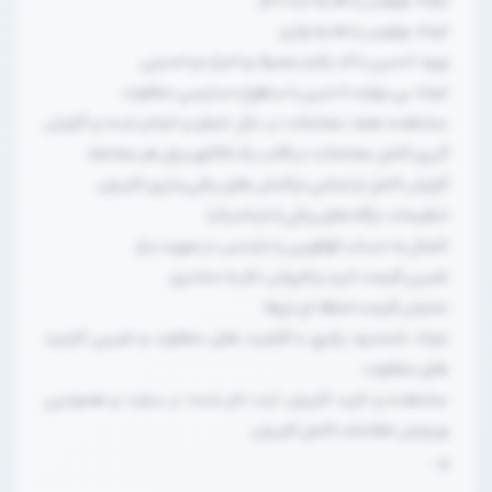
ایجاد بونوس یا هدیه واریز
ورود ادمین با کد یکبار مصرف و احراز دو امنیتی.
ایجاد بی نهایت ادمین با سطوح دسترسی متفاوت.
مشاهده همه معاملات در حال انجاو و انجام شده و گزارش
گیری کامل معاملات در قالب یک فاکتور برای هر معامله.
گزارش کامل از تمامی تراکنش های ریالی و ارزی کاربران.
تنظیمات درگاه های ریالی (داینامیک)
اتصال به حساب کوکویین یا بایننس در صورت نیاز
تعیین قیمت خرید و فروش دلار به مشتری
نمایش قیمت لحظه ای ارزها
ایجاد نامحدود پکیج با قابلیت های متفاوت و تعیین کارمزد
های متفاوت.
مشاهده و تایید کاربران ثبت نام شده در سایت و همچنین
ویرایش اطلاعات کامل کاربران.
و…