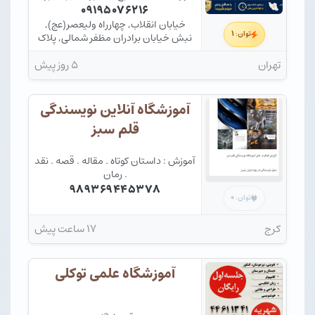
و سریع
۰۹۱۹۵۰۷۶۲۱۶
خیابان انقلاب, چهارراه ولیعصر(عج),
۱
توان:
نبش خیابان برادران مظفر شمالی, پلاک
915, طبقه سوم
تهران
۵ روز پیش
آموزشگاه آنلاین نویسندگی
قلم سبز
آموزش : داستان کوتاه . مقاله . قصه . نقد
. رمان
۹۸۹۳۶۹۴۴۵۳۷۸
۰
توان:
کرج
۱۷ ساعت پیش
آموزشگاه علمی توکلی