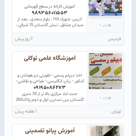
آموزش کاراته در سطح قهرمانی
۹۸۹۳۵۶۰۱۱۵۵۳
آدرس: شهرک 110 ، بلوار سعدی ، بعد از
میدان عشاق ، نبش گلستان 15 شرقی ،
۰
توان:
طبقه بالای استخر شهدای فردیس
فردیس
۶ روز پیش
اموزشگاه علمی توکلی
اخذ دیپلم رسمی -تقویتی تیز هوشان و
کنکور - زبان انگلیسی- طراحی و نقاشی-
زبان کره ای-خوشنویسی-هوش
۰۹۱۹۵۰۸۶۲۷۳
مصنوعی-کامپیوتر-گرافیک-نقشه
جنت اباد مرکزی بالا تر از 35 متری
کشی-برنامه نویسی-معماری-سخت
۰
توان:
گلستان بین نسترن اول و دوم پلاک260
افزار-حسابداری- معماری
تهران
۱ هفته پیش
آموزش پیانو تضمینی