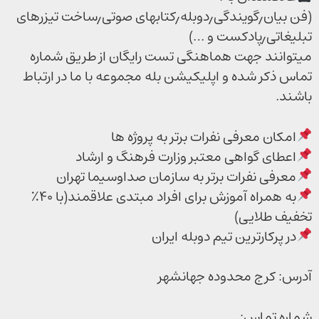
(فن بیان٫گویندگی٫دوبله٫کتابهای صوتی٫ساخت تیزرهای
تبلیغاتی٫پادکست و …)
میتوانند جهت هماهنگی تست رایگان از طریق شماره
تماس ذکر شده و اپلیکیشن بله مجموعه با ما در ارتباط
باشند.
امکان معرفی نفرات برتر به پروژه ها
اعطای گواهی معتبر وزارت فرهنگ و ارشاد
معرفی نفرات برتر به سازمان صداوسیما تهران
به همراه آموزش برای افراد مبتدی علاقمند(با ۴۰٪
تخفیف طلایی)
در پرکارترین تیم دوبله ایران
آدرس: کرج محدوده جهانشهر
شماره تماس: