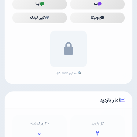
بله
ایتا
روبیکا
کپی لینک
اسکن QR Code
آمار بازدید
کل بازدید
۳۰ روز گذشته
۰
۲