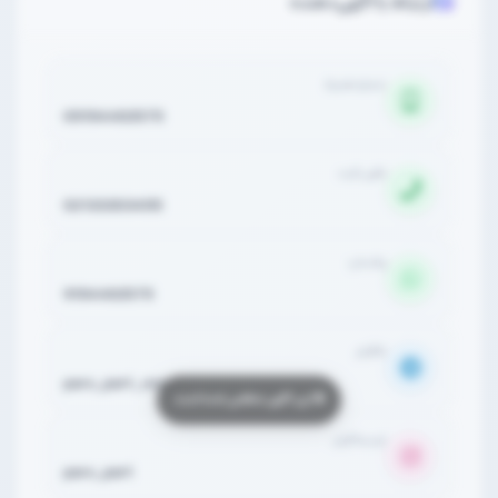
ارتباط با آگهی‌دهنده
شماره همراه
09194463575
تلفن ثابت
02133303495
واتساپ
9194463575
تلگرام
pars_part_com1
اینستاگرام
pars_part