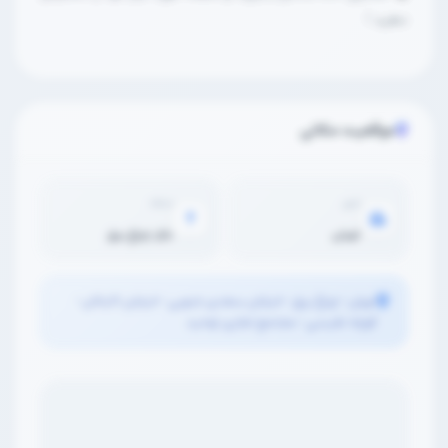
دهید !
موقعیت مکانی
شهر
محله
تهران
بازار چراغ برق
تهران • چراغ برق • خیابان سعدی جنوبی • خیابان اکباتان •
کوچه نفیسی • مجتمع تجاری توحید