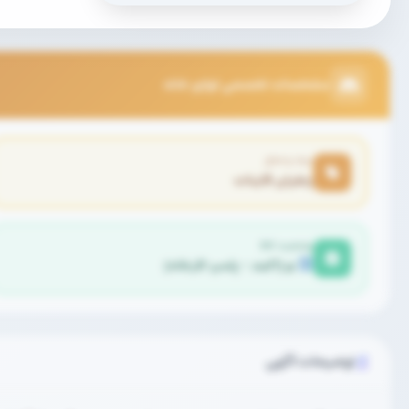
مشخصات تخصصی لوازم خانه
برند و مدل
زعفران قاینات
وضعیت کالا
نو (آکبند - پلمپ کارخانه)
توضیحات آگهی