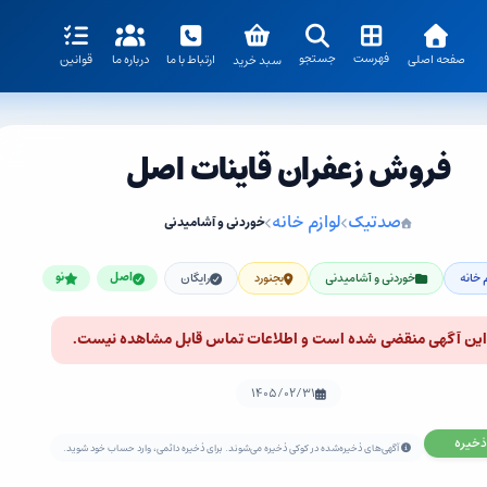
فهرست
جستجو
صفحه اصلی
ارتباط با ما
درباره ما
قوانین
سبد خرید
فروش زعفران قاینات اصل
صدتیک
لوازم خانه
خوردنی و آشامیدنی
 خانه
خوردنی و آشامیدنی
بجنورد
رایگان
اصل
نو
این آگهی منقضی شده است و اطلاعات تماس قابل مشاهده نیست.
۱۴۰۵/۰۲/۳۱
ذخیره
آگهی‌های ذخیره‌شده در کوکی ذخیره می‌شوند. برای ذخیره دائمی، وارد حساب خود شوید.