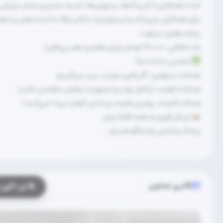
آماده همکاری با کترینگ‌ها، رستوران‌ها، کسبه محترم و تمام عزیزا
برای همکاران عزیز (کسبه و بازاریان)، امکان ارائه با استندهای زیبا ه
ریشه زعفران مرغوب:
یک مثقالی: ۱۷۰,۰۰۰ تومان (برای طعم و عطر بی‌نظیر)
تضمین ما به شما:
ضمانت مرجوعی: اگر راضی نبودید، پس می‌گیریم.
ضمانت کیفیت: از اصل بودن و مرغوبیت زعفران مطمئن باشید.
ضمانت قیمت: بهترین قیمت رو با این کیفیت پیدا نمی‌کنید!
ارسال فوری به همه نقاط ایران
پیامک و تماس پاسخگو هستم
گالری تصاویر