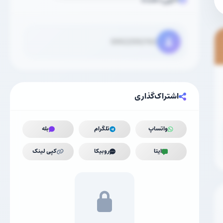
09922092192
اشتراک‌گذاری
واتساپ
تلگرام
بله
ایتا
روبیکا
کپی لینک