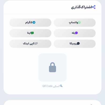
اشتراک‌گذاری
واتساپ
تلگرام
بله
ایتا
روبیکا
کپی لینک
اسکن QR Code