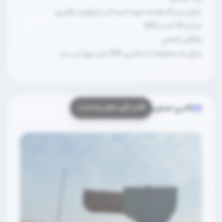
دارای میز کار همراه جهت ایستادن اپراتور و بارگیری
دینام 40 اسب AEG
یاتاقان آلمانی
مایل به معاوضه با ماشین 206 تیپ پنج اس دی
گالری تصاویر