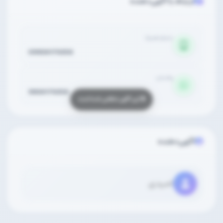
ارتباط با آگهی‌دهنده
شماره همراه
09906179358
واتساپ
9906179358
آگهی‌دهنده
امیدی