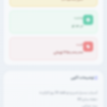
وضعیت
در حد نو
قیمت
۳۵۰,۰۰۰,۰۰۰ تومان
توضیحات آگهی
آسیاب بسیار تمیز و نو فقط 58 روز کارکرده
دهنه سایز 80
برند چراغی