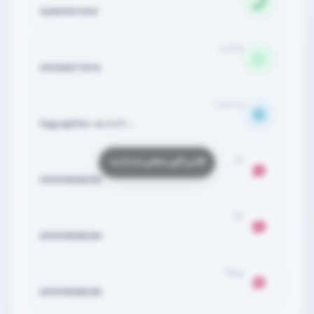
02891011412
واتساپ
09128871014
وب‌سایت
liagraphite-co.ir//?...
بله
09191866030
ایتا
09191866030
روبیکا
09191866030