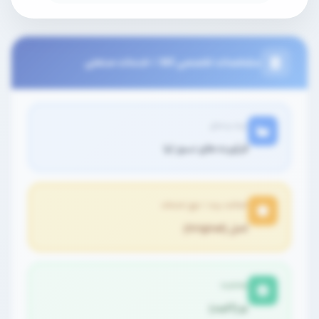
مشخصات تخصصی کالا / خدمات صنعتی
برند و مدل
فرآورده های نسوز لیا
اصالت برند / نوع خدمات
اصل (Original)
وضعیت
نو (آکبند)