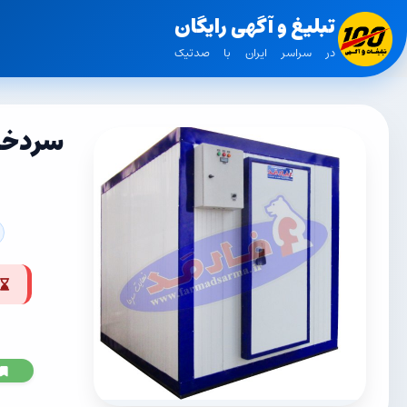
تبلیغ و آگهی رایگان
در سراسر ایران با صدتیک
سردخان