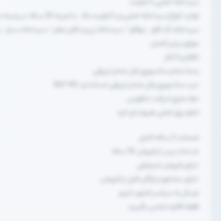
سردخانه اصلی با کیفیت
تولید انواع سردخانه اصلی و با کیفیت بالا . با تجربه 30 ساله در زمینه صنایع برودتی
سردخانه تک قلو . دوقلو / سردخانه زیر و بالای صفر / سردخانه سیار . 
موتور بیتزر المان
تکفاز و 3 فاز
بدنه تمام ساندویچ پانل تمام تزریقی
درب ساندویچ پانل تمام تزریقی استاندارد 80*180
خط مایع شرکت دانفوس
تابلو برق اصلی هیوندای کره
ضمانت 2 ساله کامل
خدمات پس از فروش 10 ساله
دارای فروش شرایطی
دارای مشاوره رایگان قبل از فروش
ارسال به سراسر کشور داریم
فقط کافیه تماس بگیرید