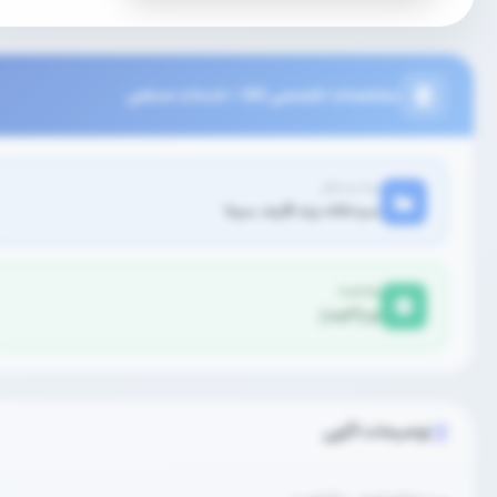
مشخصات تخصصی کالا / خدمات صنعتی
برند و مدل
سردخانه برند فارمد سرما
وضعیت
نو (آکبند)
توضیحات آگهی