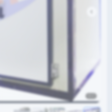
5
/
1