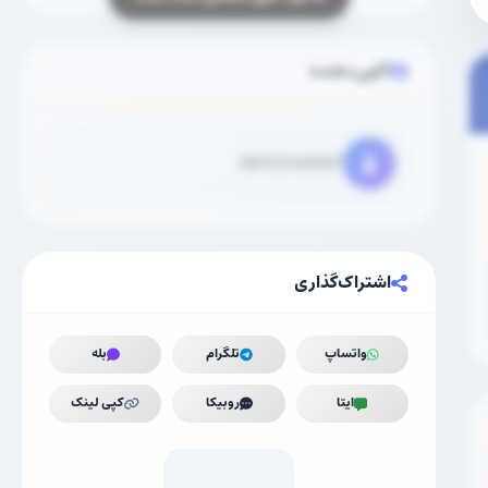
آگهی‌دهنده
09153143597
اشتراک‌گذاری
واتساپ
تلگرام
بله
ایتا
روبیکا
کپی لینک