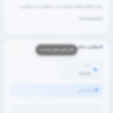
برای دریافت جزئیات بیشتر یا ثبت سفارش تماس بگیرید:
09190996625
موقعیت مکانی
شهر
بندرعباس
شهیدرجایی