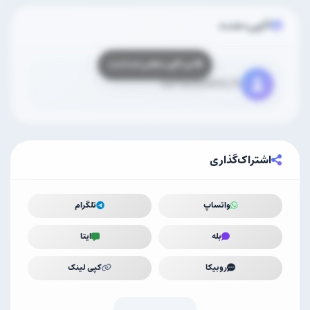
آگهی‌دهنده
09190996625
اشتراک‌گذاری
واتساپ
تلگرام
بله
ایتا
روبیکا
کپی لینک