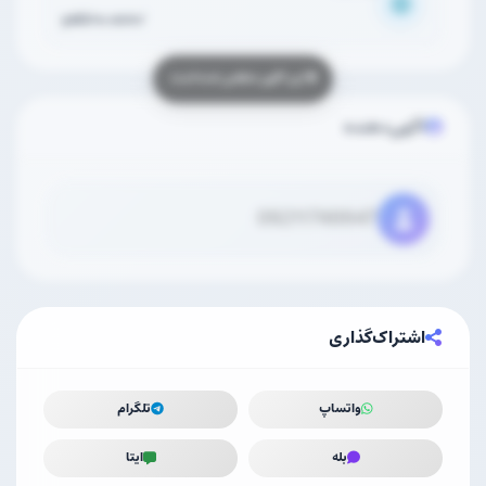
yabiro.com/
آگهی‌دهنده
09211749947
اشتراک‌گذاری
واتساپ
تلگرام
بله
ایتا