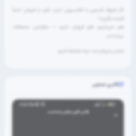
اگر ظروف قدیمی یا کلکسیونی دارید، قبل از فروش حتماً
قیمت بگیرید!
هم خریداریم، هم فروش داریم — مطمئن، منصفانه،
بی‌دردسر
تماس یا پیام بده، درجا معامله کنیم.
گالری تصاویر