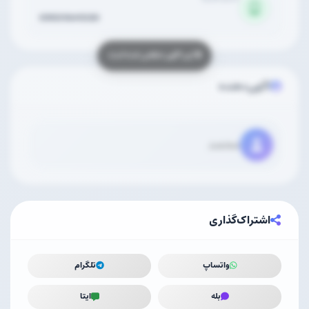
09931641030
آگهی‌دهنده
محمد
اشتراک‌گذاری
واتساپ
تلگرام
بله
ایتا