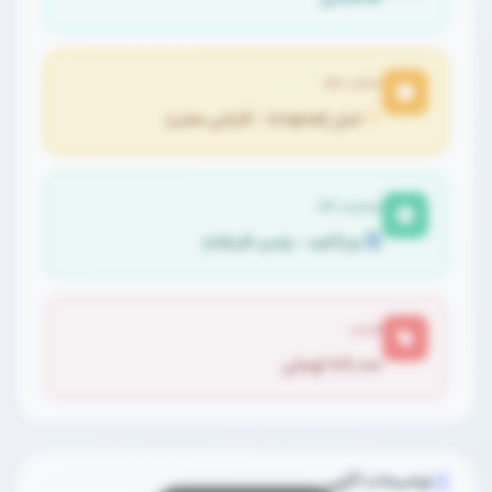
اصالت کالا
اصل (Original - گارانتی معتبر)
وضعیت کالا
نو (آکبند - پلمپ کارخانه)
قیمت
۱۰۷,۰۰۰ تومان
توضیحات آگهی