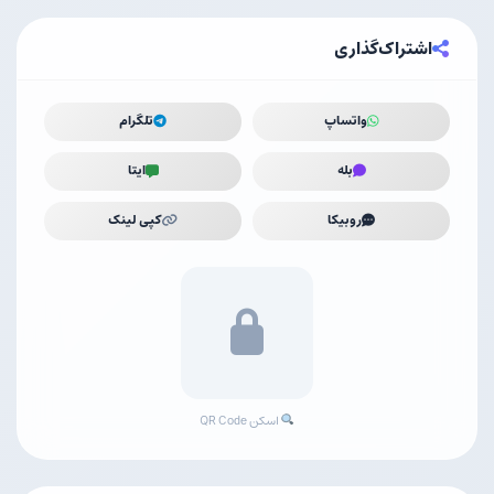
اشتراک‌گذاری
واتساپ
تلگرام
بله
ایتا
روبیکا
کپی لینک
اسکن QR Code