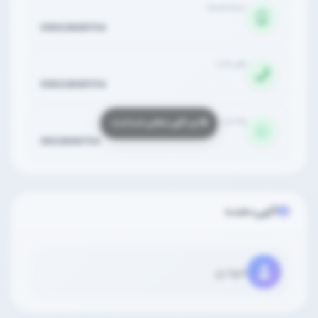
شماره همراه
09023866704
تلفن ثابت
09023866704
واتساپ
9023866704
آگهی‌دهنده
مهدی